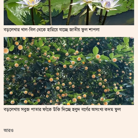
বড়লেখার খাল-বিল থেকে হারিয়ে যাচ্ছে জাতীয় ফুল শাপলা
বড়লেখায় সবুজ পাতার ফাঁকে উকি দিচ্ছে হলুদ বর্ণের অসংখ্য কদম ফুল
আরও