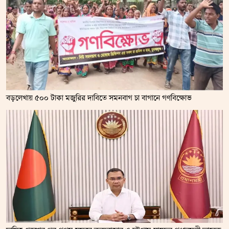
বড়লেখায় ৫০০ টাকা মজুরির দাবিতে সমনবাগ চা বাগানে গণবিক্ষোভ