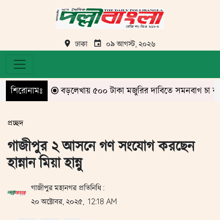
ঢাকা
০৯ আগস্ট, ২০২৬
শিরোনামঃ
বড়লেখায় ৫০০ টাকা মজুরির দাবিতে সমনবাগ চা বাগানে 
প্রচ্ছদ
গাজীপুর ২ আসনে গণ সংযোগ করছেন
হান্নান মিয়া হান্নু
গাজীপুর মহানগর প্রতিনিধি :
২০ অক্টোবর, ২০২৫, 12:18 AM