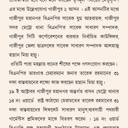
প্রতিদ্বন্দ্বিতা হবে বলে মনে করছেন তৃণমূল পর্যায়ের নেতৃবৃন্দ।
এর মধ্যে উল্লেখযোগ্য গাজীপুর ২ আসন । এই আসনটির মধ্যে
গাজীপুর মহানগর বিএনপির সাবেক যুগ্ন আহবায়ক, গাজীপুর
সদর মেট্রো থানা বিএনপি'র সাবেক সাধারণ সম্পাদক,
গাজীপুর সিটি কর্পোরেশনের বারবার নির্বাচিত কাউন্সিলর,
গাজীপুর জেলা ছাত্রদলের সাবেক সাধারণ সম্পাদক আলহাজ্ব
হান্নান মিয়া হান্নু।
প্রতিটি পারা মহল্লায় ধানের শীষের পক্ষে গণসংযোগ করছেন।
বিএনপির ভারপ্রাপ্ত চেয়ারম্যান জনাব তারেক রহমানের ৩১
দফা বাস্তবায়নের লক্ষ্যে কাজ করছেন হান্নান মিয়া হান্নু।
১৯ ই অক্টোবর গাজীপুর মহানগর অন্তর্গত বাসন মেট্রো থানার
১৪ নং ওয়ার্ডে রাষ্ট্র কাঠামো মেরামতের তারেক রহমানের ৩১
দফা বাস্তবায়নের লিফলেট সাধারণ মানুষ,ব্যবসায়ী পথচারী
গার্মেন্টস শ্রমিকদের মাঝে বিতরণ করেন । ১৪ নং ওয়ার্ড