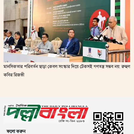
মানসিকতার পরিবর্তন ছাড়া কেবল সংস্কার দিয়ে টেকসই গণতন্ত্র সম্ভব নয়: রুহুল
কবির রিজভী
ফলো করুন