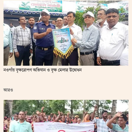
নওগাঁয় বৃক্ষরোপণ অভিযান ও বৃক্ষ মেলার উদ্বোধন
আরও