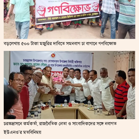
বড়লেখায় ৫০০ টাকা মজুরির দাবিতে সমনবাগ চা বাগানে গণবিক্ষোভ
চরভদ্রাসনে কর্মকর্তা, রাজনৈতিক নেতা ও সাংবাদিকদের সঙ্গে নবাগত
ইউএনও’র মতবিনিময়